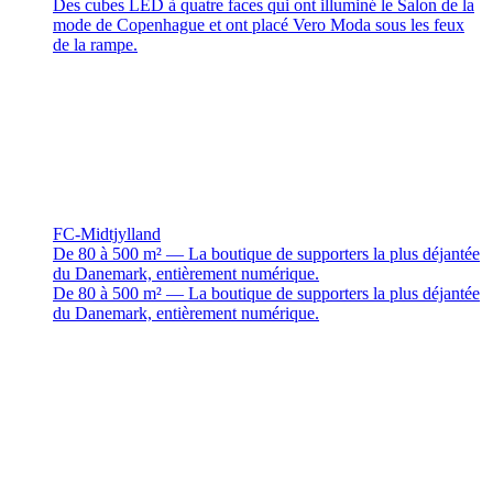
Des cubes LED à quatre faces qui ont illuminé le Salon de la
mode de Copenhague et ont placé Vero Moda sous les feux
de la rampe.
FC-Midtjylland
De 80 à 500 m² — La boutique de supporters la plus déjantée
du Danemark, entièrement numérique.
De 80 à 500 m² — La boutique de supporters la plus déjantée
du Danemark, entièrement numérique.