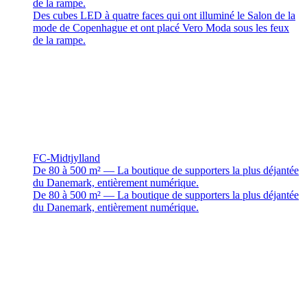
de la rampe.
Des cubes LED à quatre faces qui ont illuminé le Salon de la
mode de Copenhague et ont placé Vero Moda sous les feux
de la rampe.
FC-Midtjylland
De 80 à 500 m² — La boutique de supporters la plus déjantée
du Danemark, entièrement numérique.
De 80 à 500 m² — La boutique de supporters la plus déjantée
du Danemark, entièrement numérique.