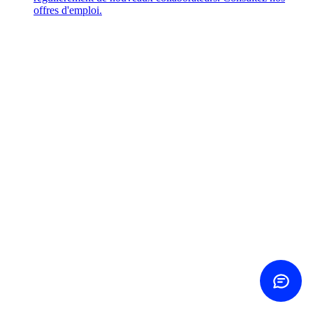
offres d'emploi.
Contact us
Choose how
Call us
+45 60 20 44 20
Send email
Same-day reply
Contact form
Write to us
ROI calculator
See your savings