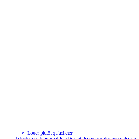
Louer plutôt qu'acheter
Téléchargez le journal FairDeal et découvrez des exemples de