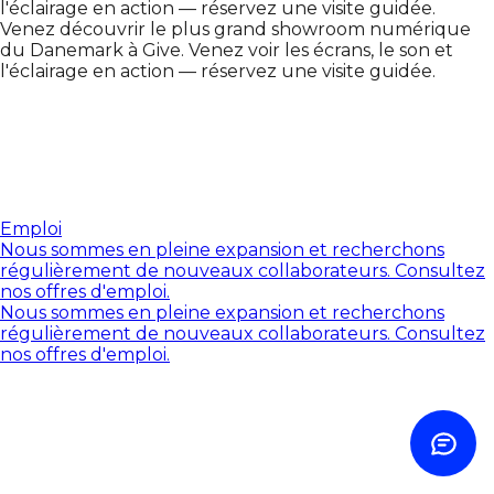
l'éclairage en action — réservez une visite guidée.
Venez découvrir le plus grand showroom numérique
du Danemark à Give. Venez voir les écrans, le son et
l'éclairage en action — réservez une visite guidée.
Contact us
Choose how
Call us
+45 60 20 44 20
Send email
Emploi
Same-day reply
Nous sommes en pleine expansion et recherchons
régulièrement de nouveaux collaborateurs. Consultez
nos offres d'emploi.
Contact form
Nous sommes en pleine expansion et recherchons
Write to us
régulièrement de nouveaux collaborateurs. Consultez
nos offres d'emploi.
ROI calculator
See your savings