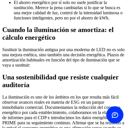
El ahorro energético por sí solo no suele justificar la
sustitución. Merece la pena cambiarlas si lo que se busca es
una mejor calidad de luz, control de la intensidad luminosa o
funciones inteligentes, pero no por el ahorro de kWh.
Contact us
Choose how
Cuando la iluminación se amortiza: el
cálculo energético
Call us
+45 60 20 44 20
Sustituir la iluminación antigua por una moderna de LED no es solo
una mejora estética, sino también una decisión energética. Plazos de
Send email
amortización habituales en función del tipo de iluminación que se
Same-day reply
vaya a sustituir:
Una sostenibilidad que resiste cualquier
Contact form
Write to us
auditoría
ROI calculator
La iluminación es uno de los ámbitos en los que resulta más fácil
See your savings
observar avances reales en materia de ESG en un parque
inmobiliario comercial. Documentamos la reducción del consumo
energético por cada establecimiento, colaboramos en la elaboración
de informes para el CDP e introducimos los datos energéticos en
PRIME para su seguimiento continuo. Afirmar que se ha reducido a
la mitad el consumo energético es una afirmación veraz cuando se