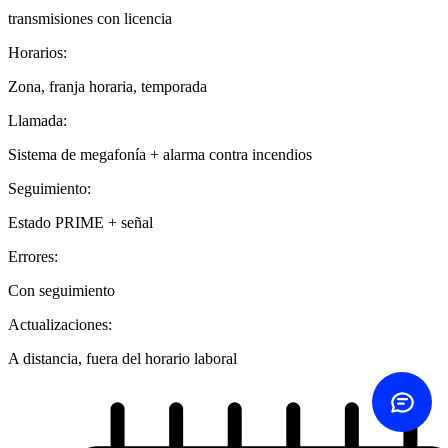
transmisiones con licencia
Horarios:
Contact us
Choose how
Zona, franja horaria, temporada
Llamada:
Call us
Sistema de megafonía + alarma contra incendios
+45 60 20 44 20
Seguimiento:
Send email
Estado PRIME + señal
Same-day reply
Errores:
Contact form
Write to us
Con seguimiento
Actualizaciones:
ROI calculator
See your savings
A distancia, fuera del horario laboral