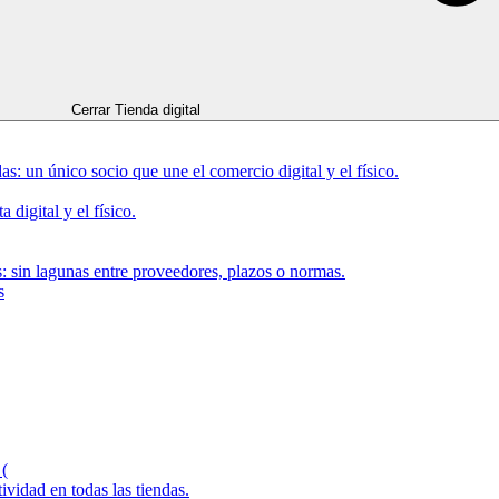
Cerrar Tienda digital
as: un único socio que une el comercio digital y el físico.
 digital y el físico.
: sin lagunas entre proveedores, plazos o normas.
s
 (
idad en todas las tiendas.