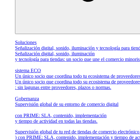
Soluciones
Señalización digital, sonido, iluminación y tecnología para tiend
Señalización digital, sonido, iluminación
y tecnología para tiendas: un socio que une el comercio minorista
sistema ECO
Un único socio que coordina todo tu ecosistema de proveedores
Un único socio que coordina todo su ecosistema de proveedore
: sin lagunas entre proveedores, plazos o normas.
Gobernanza
Supervisión global de su entorno de comercio digital
con PRIME: SLA, contenido, implementación
y tiempo de actividad en todas las tiendas.
Supervisión global de tu red de tiendas de comercio electrónico
) con PRIME: SLA, contenido, implementación y tiempo de activ