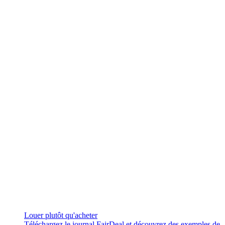
Louer plutôt qu'acheter
Téléchargez le journal FairDeal et découvrez des exemples de