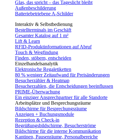
Glas, das spricht – das Tageslicht bleibt
Außenbeschilderung
Batteriebetriebene A-Schilder
Interaktiv & Selbstbedienung
Bestellterminals im Geschäft
Gesamter Katalog auf 1 m²
Lift & Learn
RFID-Produktinformationen auf Abruf
Touch & Wegfindung
Finden, stöbern, entscheiden
Einzelhandelsanalytik
Elektronische Regaletiketten
80 % weniger Zeitaufwand für Preisänderungen
Besucherzähler & Heatmap
Besucherzahlen, die Entscheidungen beeinflussen
PRIME-Überwachung
Ein einziger Ansprechpartner für alle Standorte
Arbeitsplätze und Besprechungsräume
Bildschirme für Besprechungsräume
Anzeigen + Buchungsmodule
Rezeption & Check-in
Begrüßungsbildschirme, Besucherströme
Bildschirme für die interne Kommunikation
Kantinen, Pausenräume, Personalbereiche