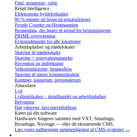
Find, gennemse, vælg
Retail Intelligence
Elektroniske hyldeforkanter
80 % mindre tid brugt på prisændringer
People Counter og Heatmapping
Besøgsdata, der ligger til grund for beslutningerne
PRIME-overvågning
Ét kontaktpunkt for alle lokationer
Arbejdspladser og mødelokaler
Skærme til mødelokaler
Skærme + reservationspaneler
Reception og indtjekning
Velkomstskærme, besøgsflow
Skærme til intern kommunikation
Kantiner, pauserum, personalerum
Atmosfære
Lyd
Lydlandskaber – detailhandel og arbejdspladser
Belysning
Høj ydeevne, lavt energiforbrug
Kører på din software
Hardwaren fungerer sammen med VXT, Smartsign,
Broadsign, Novisign — eller dit eksisterende CMS.
Læs vores uafhængige sammenligning af CMS-systemer →
Services