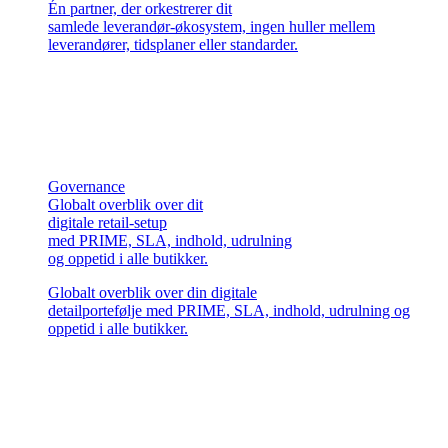
Én partner, der orkestrerer dit
samlede leverandør-økosystem, ingen huller mellem
leverandører, tidsplaner eller standarder.
Governance
Globalt overblik over dit
digitale retail-setup
med PRIME, SLA, indhold, udrulning
og oppetid i alle butikker.
Globalt overblik over din digitale
detailportefølje med PRIME, SLA, indhold, udrulning og
oppetid i alle butikker.