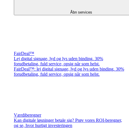
Åbn services
FairDeal™
Lej digital signage, lyd og lys uden binding. 30%
forudbetaling, fuld service, opsig når som helst.
FairDeal™: lej digital signage, lyd og lys uden binding. 30%
forudbetaling, fuld service, opsig når som helst.
Værdiberegner
Kan digitale løsninger betale sig? Prøv vores ROI-beregner,
og se, hvor hurtigt investeringen