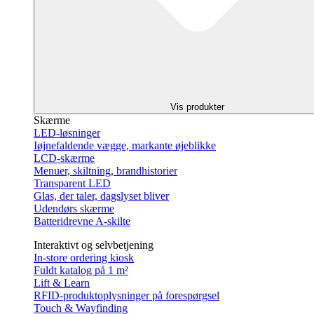
Vis produkter
Skærme
LED-løsninger
Iøjnefaldende vægge, markante øjeblikke
LCD-skærme
Menuer, skiltning, brandhistorier
Transparent LED
Glas, der taler, dagslyset bliver
Udendørs skærme
Batteridrevne A-skilte
Interaktivt og selvbetjening
In-store ordering kiosk
Fuldt katalog på 1 m²
Lift & Learn
RFID-produktoplysninger på forespørgsel
Touch & Wayfinding