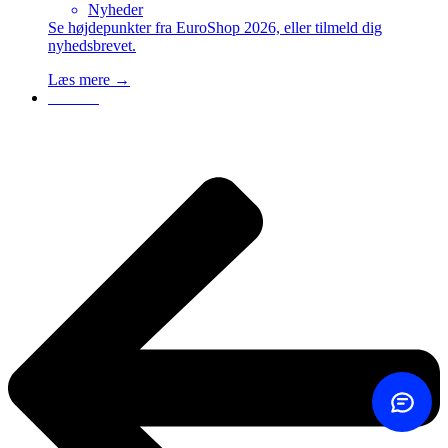
Nyheder
Se højdepunkter fra EuroShop 2026, eller tilmeld dig
nyhedsbrevet.
Kontakt os
Læs mere →
Vælg hvordan
Kontakt
Er det det værd?
Find ud af
det
Ring til os
+45 60 20 44 20
Send mail
Svar samme dag
Kontaktformular
Skriv til os
ROI-beregner
Se din besparelse