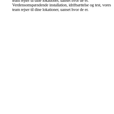
team rejser til dine lokationer, uanset hvor de er.
Verdensomspændende installation, idriftsættelse og test, vores
team rejser til dine lokationer, uanset hvor de er.