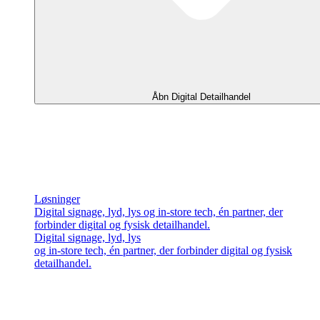
Åbn Digital Detailhandel
Løsninger
Digital signage, lyd, lys og in-store tech, én partner, der
forbinder digital og fysisk detailhandel.
Digital signage, lyd, lys
og in-store tech, én partner, der forbinder digital og fysisk
detailhandel.