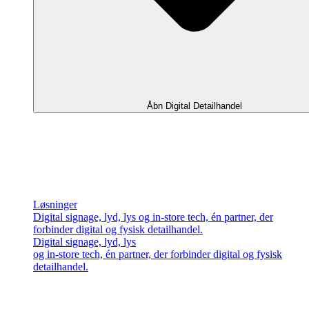
Åbn Digital Detailhandel
Løsninger
Digital signage, lyd, lys og in-store tech, én partner, der
forbinder digital og fysisk detailhandel.
Digital signage, lyd, lys
og in-store tech, én partner, der forbinder digital og fysisk
detailhandel.