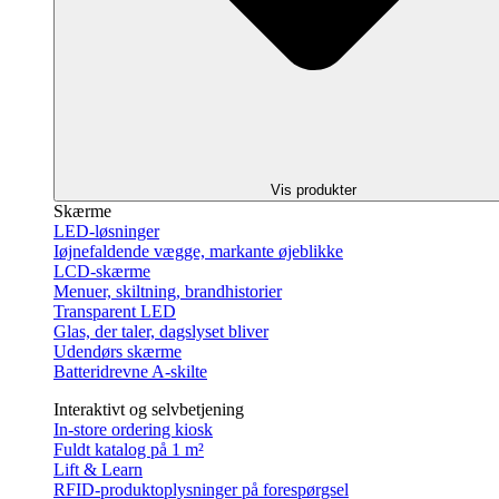
Vis produkter
Skærme
LED-løsninger
Iøjnefaldende vægge, markante øjeblikke
LCD-skærme
Menuer, skiltning, brandhistorier
Transparent LED
Glas, der taler, dagslyset bliver
Udendørs skærme
Batteridrevne A-skilte
Interaktivt og selvbetjening
In-store ordering kiosk
Fuldt katalog på 1 m²
Lift & Learn
RFID-produktoplysninger på forespørgsel