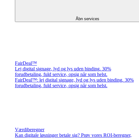
Åbn services
FairDeal™
Lej digital signage, lyd og lys uden binding. 30%
forudbetaling, fuld service, opsig når som helst.
FairDeal™: lej digital signage, lyd og lys uden binding. 30%
forudbetaling, fuld service, opsig når som helst.
Værdiberegner
Kan digitale løsninger betale sig? Prøv vores ROI-beregner,