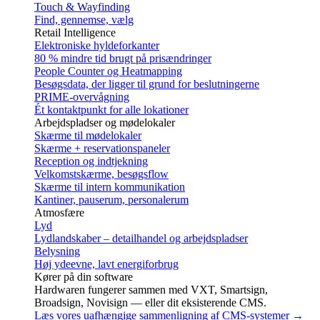
Touch & Wayfinding
Find, gennemse, vælg
Retail Intelligence
Elektroniske hyldeforkanter
80 % mindre tid brugt på prisændringer
People Counter og Heatmapping
Besøgsdata, der ligger til grund for beslutningerne
PRIME-overvågning
Ét kontaktpunkt for alle lokationer
Arbejdspladser og mødelokaler
Skærme til mødelokaler
Skærme + reservationspaneler
Reception og indtjekning
Velkomstskærme, besøgsflow
Skærme til intern kommunikation
Kantiner, pauserum, personalerum
Atmosfære
Lyd
Lydlandskaber – detailhandel og arbejdspladser
Belysning
Høj ydeevne, lavt energiforbrug
Kører på din software
Hardwaren fungerer sammen med VXT, Smartsign,
Broadsign, Novisign — eller dit eksisterende CMS.
Læs vores uafhængige sammenligning af CMS-systemer →