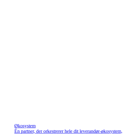
Økosystem
Én partner, der orkestrerer hele dit leverandør-økosystem,