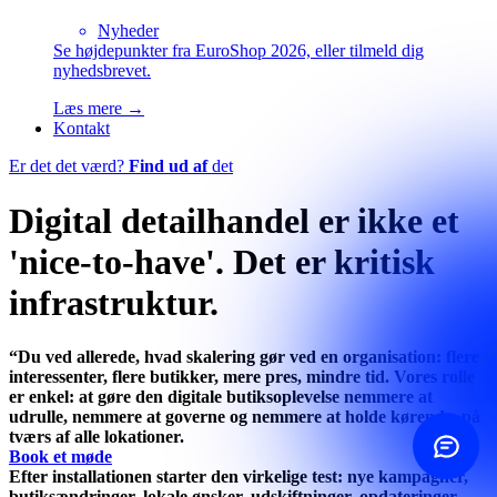
Nyheder
Se højdepunkter fra EuroShop 2026, eller tilmeld dig
nyhedsbrevet.
Kontakt os
Vælg hvordan
Læs mere →
Kontakt
Ring til os
Er det det værd?
Find ud af
det
+45 60 20 44 20
Digital detailhandel er ikke et
Send mail
Svar samme dag
'nice-to-have'. Det er kritisk
infrastruktur.
Kontaktformular
Skriv til os
“Du ved allerede, hvad skalering gør ved en organisation: flere
ROI-beregner
interessenter, flere butikker, mere pres, mindre tid. Vores rolle
Se din besparelse
er enkel: at gøre den digitale butiksoplevelse nemmere at
udrulle, nemmere at governe og nemmere at holde kørende, på
tværs af alle lokationer.
Book et møde
Efter installationen starter den virkelige test: nye kampagner,
butiksændringer, lokale ønsker, udskiftninger, opdateringer.