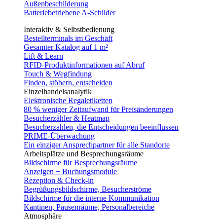
Außenbeschilderung
Batteriebetriebene A-Schilder
Interaktiv & Selbstbedienung
Bestellterminals im Geschäft
Gesamter Katalog auf 1 m²
Lift & Learn
RFID-Produktinformationen auf Abruf
Touch & Wegfindung
Finden, stöbern, entscheiden
Einzelhandelsanalytik
Elektronische Regaletiketten
80 % weniger Zeitaufwand für Preisänderungen
Besucherzähler & Heatmap
Besucherzahlen, die Entscheidungen beeinflussen
PRIME-Überwachung
Ein einziger Ansprechpartner für alle Standorte
Arbeitsplätze und Besprechungsräume
Bildschirme für Besprechungsräume
Anzeigen + Buchungsmodule
Rezeption & Check-in
Begrüßungsbildschirme, Besucherströme
Bildschirme für die interne Kommunikation
Kantinen, Pausenräume, Personalbereiche
Atmosphäre