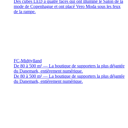
Des cubes LED à quatre faces qui ont illuminé le Salon de la
mode de Copenhague et ont placé Vero Moda sous les feux
de la rampe.
FC-Midtjylland
De 80 à 500 m² — La boutique de supporters la plus déjantée
du Danemark, entièrement numérique.
De 80 à 500 m² — La boutique de supporters la plus déjantée
du Danemark, entièrement numérique.