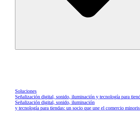
Soluciones
Señalización digital, sonido, iluminación y tecnología para tiend
Señalización digital, sonido, iluminación
y tecnología para tiendas: un socio que une el comercio minorista