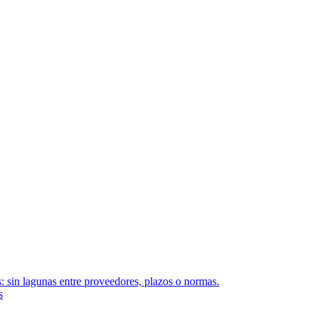
: sin lagunas entre proveedores, plazos o normas.
s