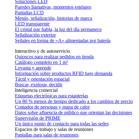
Soluciones LED
Paredes llamativas, momentos estelares
Pantallas LCD
Menús, señalización, historias de marca
LED transparente
El cristal que habla, la luz del día permanece
Señalización exterior
Señales en forma de «A» alimentadas por batería
Interactivo y de autoservicio
Quioscos para realizar pedidos en tienda
Catálogo completo en 1 m²
Levanta y aprende
Información sobre productos RFID bajo demanda
Táctil y orientación espacial
Buscar, explorar, decidir
Inteligencia comercial
Etiquetas electrónicas para estanterías
Un 80 % menos de tiempo dedicado a los cambios de precio
Contador de personas y mapa de calor
Datos sobre afluencia de público que orientan las decisiones
Supervisión de PRIME
Un único punto de contacto para todas las sedes
Espacios de trabajo y salas de reuniones
Pantallas para salas de reuniones